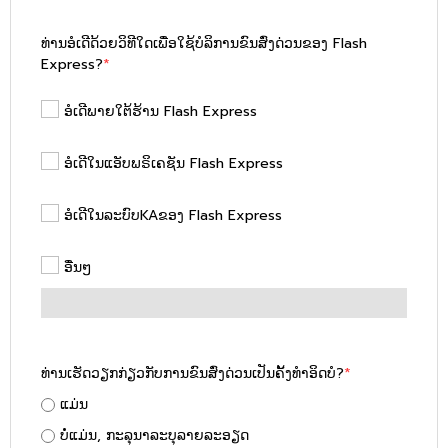
ທ່ານອໍເດີດ້ວຍວິທີໃດເພື່ອໃຊ້ບໍລິການຂົນສົ່ງດ່ວນຂອງ Flash
Express?
*
ອໍເດີພາຍໃຕ້ຮ້ານ Flash Express
ອໍເດີໃນແອັບພຣິເຄຊັນ Flash Express
ອໍເດີໃນລະບົບKAຂອງ Flash Express
ອື່ນໆ
ທ່ານເຮັດວຽກກ່ຽວກັບການຂົນສົ່ງດ່ວນເປັນຄັ້ງທຳອິດບໍ?
*
ແມ່ນ
ບໍ່ແມ່ນ, ກະລຸນາລະບຸລາຍລະອຽດ