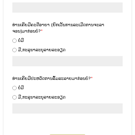
ທ່ານເຄີຍມີຄະດີອາຍາ (ຍົກເວັ້ນການລະເມີດການຈະລາ
ຈອນ)ມາກ່ອນບໍ?
*
ບໍ່ມີ
ມີ,ກະລຸນາລະບຸລາຍລະອຽດ
ທ່ານເຄີຍມີປະຫວັດການລົ້ມລະລາຍມາກ່ອນບໍ?
*
ບໍ່ມີ
ມີ,ກະລຸນາລະບຸລາຍລະອຽດ