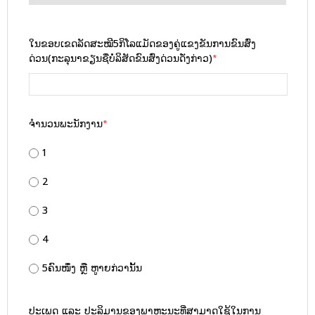
ໃນຂອບເຂດລັດສະໝີ5ກິໂລແມັດຂອງຄູ່ແຂງຂັນການຂົນສົ່ງ
ດ່ວນ(ກະລຸນາຂຽນຊື່ບໍ່ລິສັດຂົນສົ່ງດ່ວນດັ່ງກ່າວ)
*
ຈຳນວນພະນັກງານ
*
1
2
3
4
5ຄົນໜຶ່ງ ຫຼື ຫູາຍກ່ວານັ້ນ
ປະເພດ ແລະ ປະລິມານຂອງພາຫະນະທີ່ສາມາດໃຊ້ໃນການ