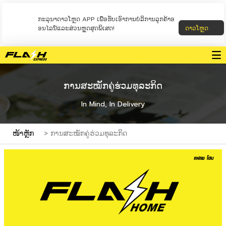
ກະລຸນາດາວໂຫຼດ APP ເພື່ອຮັບເອົາການບໍລິການລູກຄ້າອ
ອນໄລນ໌ແລະສ່ວນຫຼຸດສຸດພິເສດ!
ດາວໂຫຼດ
ການສະໝັກຄູ່ຮ່ວມທຸລະກິດ
In Mind, In Delivery
ໜ້າຫຼັກ
> ການສະໝັກຄູ່ຮ່ວມທຸລະກິດ