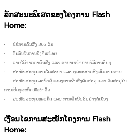
ລັກສະນະພິເສດຂອງໂຄງການ Flash
Home:
•
ບໍລິການຂົນສົ່ງ 365 ວັນ
•
ຕົ້ນທຶນໃນການລົງທຶນໜ້ອຍ
•
ລາຍໄດ້ຈາກຄ່າຂົນສົ່ງ ແລະ ຄ່ານາຍໜ້າການບໍລິການອື່ນໆ
•
ສະໜັບສະໜູນການໂຄສະນາ ແລະ ຍຸດທະສາດສົ່ງເສີມການຂາຍ
•
ສະໜັບສະໜູນລະບົບຄຸ້ມຄອງການຂົນສົ່ງພັດສະດຸ ແລະ ວັດສະດຸໃນ
ການເປີດທຸລະກິດເທື່ອທຳອິດ
•
ສະໜັບສະໜູນທຸລະກິດ ແລະ ການຝຶກອົບຮົມຢ່າງຕໍ່ເນື່ອງ
ເງື່ອນໄຂການສະໜັກໂຄງການ Flash
Home: