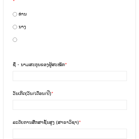
*
ທ່ານ
ນາງ
ຊື່ - ນາມສະກຸນຂອງຜູ້ສະໝັກ
*
ວັນເກີດ(ວັນ/ເດືອນ/ປີ)
*
ລະດັບການສືກສາຊັ້່ນສູງ (ສາຂາວິຊາ)
*