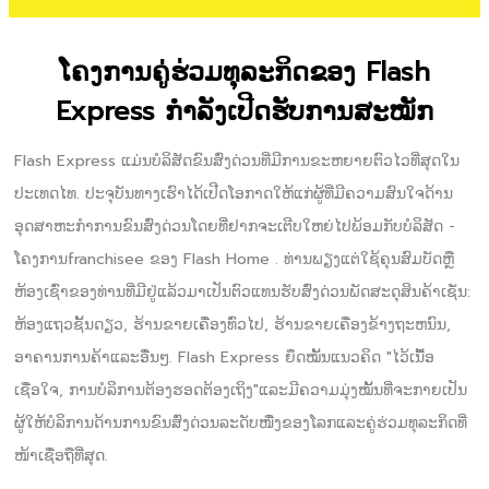
ໂຄງການຄູ່ຮ່ວມທຸລະກິດຂອງ Flash
Express ກຳລັງເປີດຮັບການສະໝັກ
Flash Express ແມ່ນບໍລິສັດຂົນສົ່ງດ່ວນທີ່ມີການຂະຫຍາຍຕົວໄວທີ່ສຸດໃນ
ປະເທດໄທ. ປະຈຸບັນທາງເຮົາໄດ້ເປີດໂອກາດໃຫ້ແກ່ຜູ້ທີ່ມີຄວາມສົນໃຈດ້ານ
ອຸດສາຫະກຳການຂົນສົ່ງດ່ວນໂດຍທີ່ຢາກຈະເຕີບໃຫຍ່ໄປພ້ອມກັບບໍລິສັດ -
ໂຄງການfranchisee ຂອງ Flash Home . ທ່ານພຽງແຕ່ໃຊ້ຄຸນສົມບັດຫຼື
ຫ້ອງເຊົ່າຂອງທ່ານທີ່ມີຢູ່ແລ້ວມາເປັນຕົວແທນຮັບສົ່ງດ່ວນພັດສະດຸສິນຄ້າເຊັ່ນ:
ຫ້ອງແຖວຊັ້ນດຽວ, ຮ້ານຂາຍເຄື່ອງທົ່ວໄປ, ຮ້ານຂາຍເຄື່ອງຂ້າງຖະຫນົນ,
ອາຄານການຄ້າແລະອື່ນໆ. Flash Express ຍຶດໝັ້ນແນວຄິດ "ໄວ້ເນື້ອ
ເຊື່ອໃຈ, ການບໍລິການຕ້ອງຮອດຕ້ອງເຖິງ"ແລະມີຄວາມມຸ່ງໝັ້ນທີ່ຈະກາຍເປັນ
ຜູ້ໃຫ້ບໍລິການດ້ານການຂົນສົ່ງດ່ວນລະດັບໜື່ງຂອງໂລກແລະຄູ່ຮ່ວມທຸລະກິດທີ່
ໜ້າເຊື່ອຖືທີ່ສຸດ.