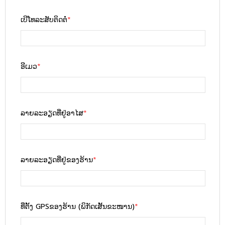
ເບີໂທລະສັບຕິດຕໍ່
*
ອີເມວ
*
ລາຍລະອຽດທີ່ຢູ່ອາໄສ
*
ລາຍລະອຽດທີ່ຢູ່ຂອງຮ້ານ
*
ທີ່ຕັ້ງ GPSຂອງຮ້ານ (ພິກັດເສັ້ນຂະໜານ)
*