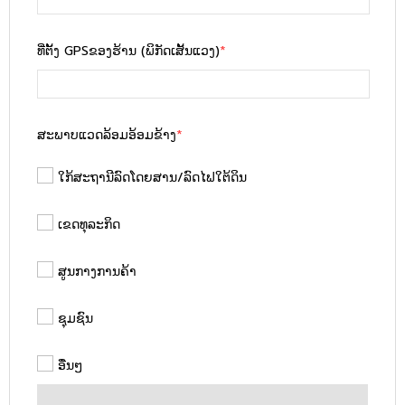
ທີ່ຕັ້ງ GPSຂອງຮ້ານ (ພິກັດເສັ້ນແວງ)
*
ສະພາບແວດລ້ອມອ້ອມຂ້າງ
*
ໃກ້ສະຖານີລົດໂດຍສານ/ລົດໄຟໃຕ້ດິນ
ເຂດທຸລະກິດ
ສູນກາງການຄ້າ
ຊຸມຊົນ
ອື່ນໆ