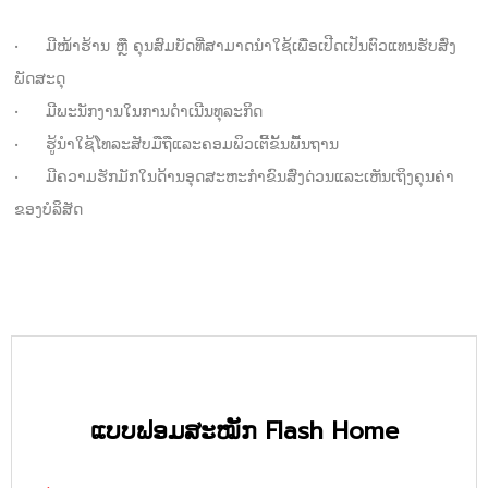
•
ມີໜ້າຮ້ານ ຫຼື ຄຸນສົມບັດທີ່ສາມາດນຳໃຊ້ເພື່ອເປີດເປັນຕົວແທນຮັບສົ່ງ
ພັດສະດຸ
•
ມີພະນັກງານໃນການດຳເນີນທຸລະກິດ
•
ຮູ້ນຳໃຊ້ໂທລະສັບມືຖືແລະຄອມພິວເຕີ້ຂັ້ນພື້ນຖານ
•
ມີຄວາມຮັກມັກໃນດ້ານອຸດສະຫະກຳຂົນສົ່ງດ່ວນແລະເຫັນເຖິງຄຸນຄ່າ
ຂອງບໍລິສັດ
ແບບຟອມສະໝັກ Flash Home