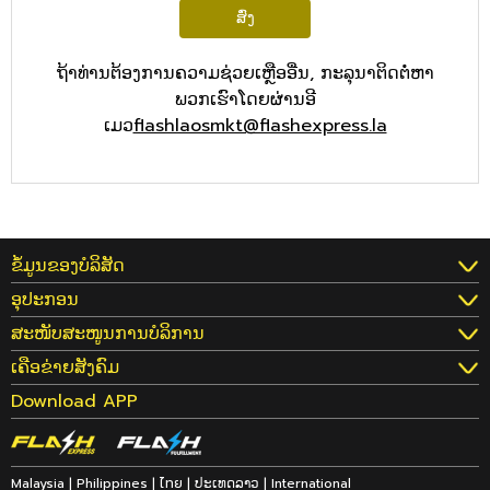
ສົ່ງ
ຖ້າທ່ານຕ້ອງການຄວາມຊ່ວຍເຫຼືອອື່ນ, ກະລຸນາຕິດຕໍ່ຫາ
ພວກເຮົາໂດຍຜ່ານອີ
ເມວ
flashlaosmkt@flashexpress.la
ຂໍ້ມູນຂອງບໍລິສັດ
ອຸປະກອນ
ສະໜັບສະໜູນການບໍລິການ
ເຄືອຂ່າຍສັງຄົມ
Download APP
Malaysia
|
Philippines
|
ไทย
|
ປະເທດລາວ
|
International