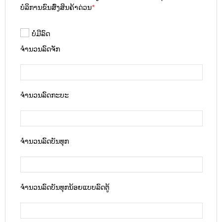
ບໍລິການຂົນສົ່ງສິນຄ້າດ່ວນ
*
ບໍ່ມີລົດ
ຈຳນວນລົດຈັກ
ຈຳນວນລົດກະບະ
ຈຳນວນລົດບັນທຸກ
ຈຳນວນລົດບັນທຸກນ້ອຍແບບລົດຕູ້