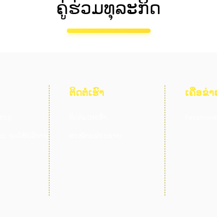
ຄູ່ຮ່ວມທຸລະກິດ
ຕິດຕໍ່ເຮົາ
ເຄືອຂ່າ
ສະດຸ
ຕິດຕໍ່ພວກເຮົາ
Faceboo
ະ ຈຸດໃຫ້ບໍລິການ
ສະໝັກແຟຣນຊາຍ