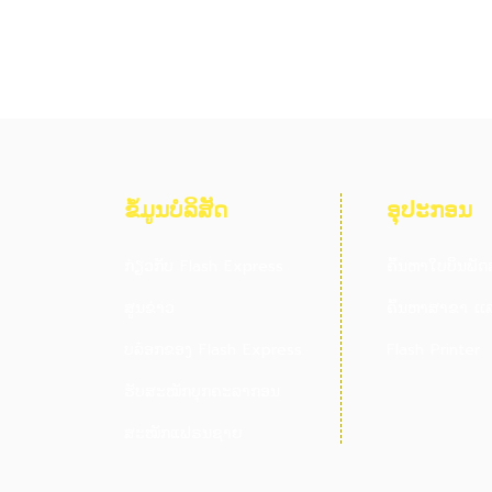
ຂໍ້ມູນບໍລິສັດ
ອຸປະກອນ
ກ່ຽວກັບ Flash Express
ຄົ້ນຫາໃບບິນພັດ
ສູນຂ່າວ
ຄົ້ນຫາສາຂາ ເເລ
ບລ໋ອກຂອງ Flash Express
Flash Printer
ຮັບສະໝັກບຸກຄະລາກອນ
ສະໝັກແຟຣນຊາຍ