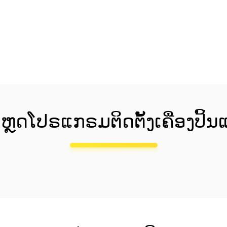
ຫຼດໂປຣແກຣມຕິດຕັ້ງເຄື່ອງປິ້ນ