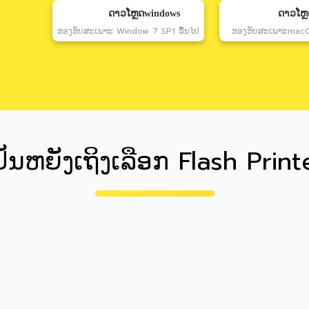
ດາວໂຫຼດwindows
ດາວໂຫ
ຮອງຮັບສະເພາະ Window 7 SP1 ຂຶ້ນໄປ
ຮອງຮັບສະເພາະmacOS
ປັນຫຍັງເຖິງເລືອກ Flash Print