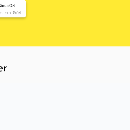
ຼດmacOS
 11.0 ຂຶ້ນໄປ
er