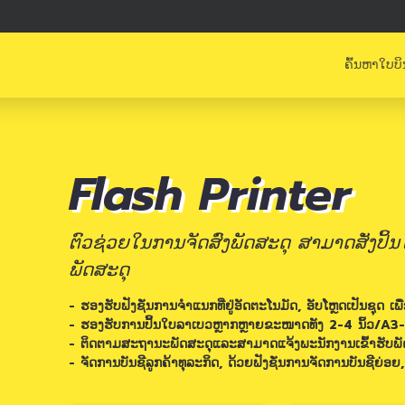
ຄົ້ນຫາໃບບິ
Flash Printer
ຕົວຊ່ວຍໃນການຈັດສົ່ງພັດສະດຸ ສາມາດສັ່ງປິ້
ພັດສະດຸ
- ຮອງຮັບຟັງຊັ່ນການຈຳແນກທີ່ຢູ່ອັດຕະໂນມັດ, ອັບໂຫຼດເປັນຊ
- ຮອງຮັບການປິ້ນໃບລາເບວຫຼາກຫຼາຍຂະໜາດທັງ 2-4 ນິ້ວ/A3
- ຕິດຕາມສະຖານະພັດສະດຸແລະສາມາດແຈ້ງພະນັກງານເຂົ້າຮັບພັດສ
- ຈັດການບັນຊີລູກຄ້າທຸລະກິດ, ດ້ວຍຟັງຊັ່ນການຈັດການບັນຊີຍ່ອ