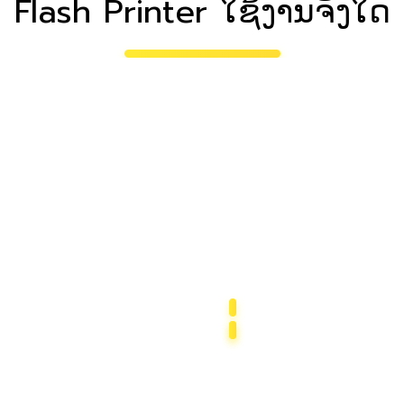
Flash Printer ໃຊ້ງານຈັງໃດ