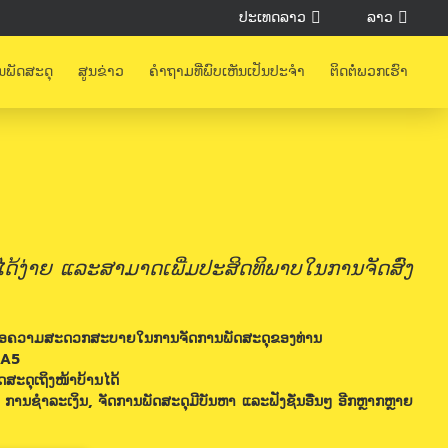
ປະເທດລາວ
ລາວ
ນພັດສະດຸ
ສູນຂ່າວ
ຄຳຖາມທີ່ພົບເຫັນເປັນປະຈຳ
ຕິດຕໍ່ພວກເຮົາ
ນໄດ້ງ່າຍ ແລະສາມາດເພີ່ມປະສິດທິພາບໃນການຈັດສົ່ງ
ຸດ ເພື່ອຄວາມສະດວກສະບາຍໃນການຈັດການພັດສະດຸຂອງທ່ານ
-A5
ະດຸເຖິງໜ້າບ້ານໄດ້
ຍ, ການຊຳລະເງິນ, ຈັດການພັດສະດຸມີບັນຫາ ແລະຟັງຊັ່ນອື່ນໆ ອີກຫຼາກຫຼາຍ