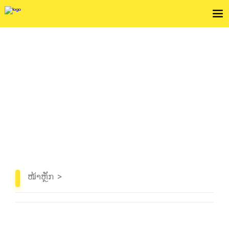
ຕິດຕາມBlogແລະຂ່າວສານເພື່ອຈະໄດ້ຮັບຮູ້ຂໍ້ມຸນໃໝ່ໆ
ໜ້າຫຼັກ
>