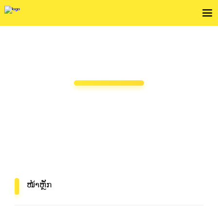
ບໍລິການສົ່ງພັດສະດຸປະຈຳອາທິດ
ຖ້າທ່ານຕ້ອງການຂະຫຍາຍທຸລະກິດຂອງທ່ານ, ຍົກ
ແບຣນໃຫ້ສູງຂຶ້ນຫຼືປັບປຸງການຂົນສົ່ງ, ກະລຸນາເລືອກ
Flash Express!
ໜ້າຫຼັກ