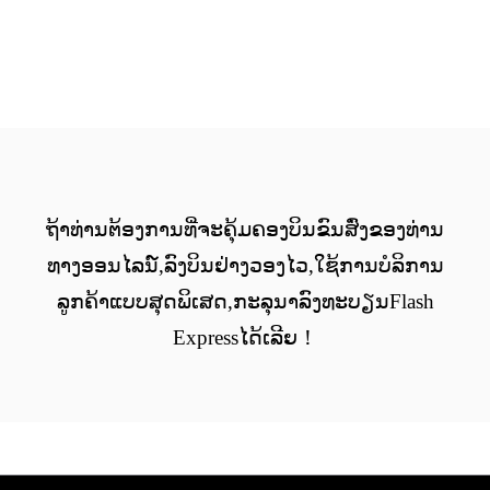
ຖ້າທ່ານຕ້ອງການທີ່ຈະຄຸ້ມຄອງບິນຂົນສົ່ງຂອງທ່ານ
ທາງອອນໄລນ໌,ລົງບິນຢ່າງວອງໄວ,ໃຊ້ການບໍລິການ
ລູກຄ້າແບບສຸດພິເສດ,ກະລຸນາລົງທະບຽນFlash
Expressໄດ້ເລີຍ！