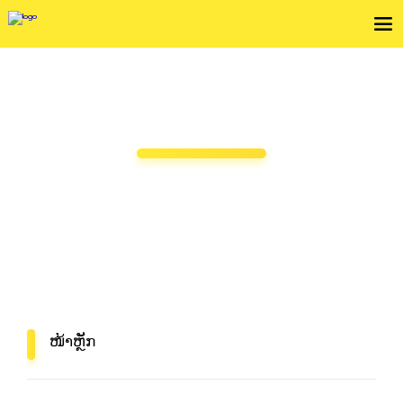
ບໍລິການສົ່ງພັດສະດຸປະຈຳອາທິດ
ຖ້າທ່ານຕ້ອງການຂະຫຍາຍທຸລະກິດຂອງທ່ານ, ຍົກ
ແບຣນໃຫ້ສູງຂຶ້ນຫຼືປັບປຸງການຂົນສົ່ງ, ກະລຸນາເລືອກ
Flash Express!
ໜ້າຫຼັກ