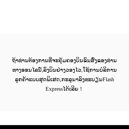
ຖ້າທ່ານຕ້ອງການທີ່ຈະຄຸ້ມຄອງບິນຂົນສົ່ງຂອງທ່ານ
ທາງອອນໄລນ໌,ລົງບິນຢ່າງວອງໄວ,ໃຊ້ການບໍລິການ
ລູກຄ້າແບບສຸດພິເສດ,ກະລຸນາລົງທະບຽນFlash
Expressໄດ້ເລີຍ！