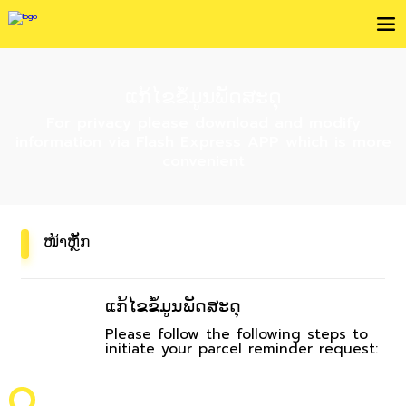
ແກ້ໄຂຂໍ້ມູນພັດສະດຸ
For privacy please download and modify
information via Flash Express APP which is more
convenient
ໜ້າຫຼັກ
ແກ້ໄຂຂໍ້ມູນພັດສະດຸ
Please follow the following steps to
initiate your parcel reminder request: