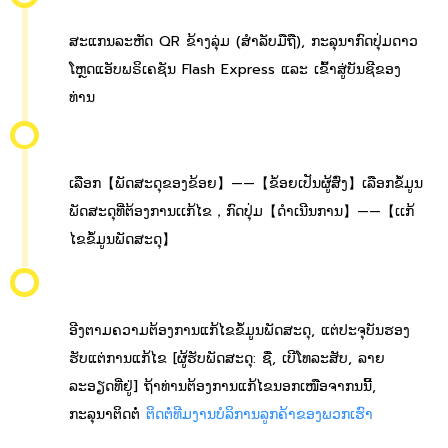
ສະແກນລະຫັດ QR ຂ້າງລຸ່ມ (ສຳລັບມືຖື), ກະລຸນາກົດປຸ່ມດາວ
ໂຫຼດແອັບພຣິເຄຊັນ Flash Express ແລະ ເຂົ້າສູ່ບັນຊີຂອງ
ທ່ານ
ເລືອກ【ພັດສະດຸຂອງຂ້ອຍ】——【ຂ່້ອຍເປັນຜູ້ສົ່ງ】ເລືອກຂໍ້ມູນ
ພັດສະດຸທີ່ຕ້ອງການເເກ້ໄຂ，ກົດປຸ່ມ【ດຳເນີນການ】——【ເເກ້
ໄຂຂໍ້ມູນພັດສະດຸ】
ອີງຕາມຄວາມຕ້ອງການແກ້ໄຂຂໍ້ມູນພັດສະດຸ, ແຕ່ປະຈຸບັນຮອງ
ຮັບແຕ່ການແກ້ໄຂ [ຜູ້ຮັບພັດສະດຸ: ຊື່, ເບີໂທລະສັບ, ລາຍ
ລະອຽດທີ່ຢູ່] ຖ້າທ່ານຕ້ອງການແກ້ໄຂນອກເໜືອຈາກນນີ້,
ກະລຸນາຕິດຕໍ່
ຕິດຕໍ່ທີມງານບໍລິການລູກຄ້າຂອງພວກເຮົາ