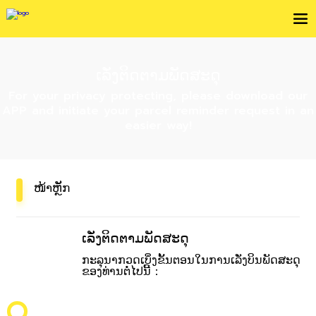
ເລັ່ງຕິດຕາມພັດສະດຸ
For your privacy protecting, please download our
APP and initiate your parcel reminder request in an
easier way!
ໜ້າຫຼັກ
ເລັ່ງຕິດຕາມພັດສະດຸ
ກະລຸນາກວດເບິ່ງຂັ້ນຕອນໃນການເລັ່ງບິນພັດສະດຸ
ຂອງທ່ານຕໍ່ໄປນີ້：