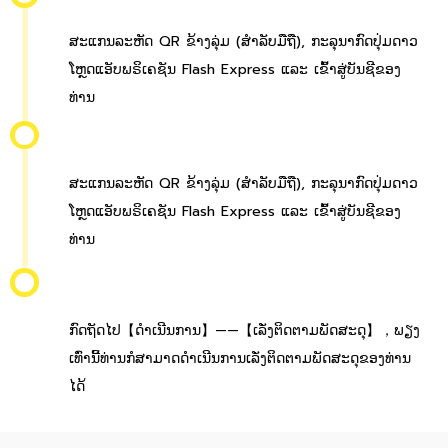
ສະແກນລະຫັດ QR ຂ້າງລຸ່ມ (ສຳລັບມືຖື), ກະລຸນາກົດປຸ່ມດາວ
ໂຫຼດແອັບພຣິເຄຊັນ Flash Express ແລະ ເຂົ້າສູ່ບັນຊີຂອງ
ທ່ານ
ສະແກນລະຫັດ QR ຂ້າງລຸ່ມ (ສຳລັບມືຖື), ກະລຸນາກົດປຸ່ມດາວ
ໂຫຼດແອັບພຣິເຄຊັນ Flash Express ແລະ ເຂົ້າສູ່ບັນຊີຂອງ
ທ່ານ
ກົດຖັດໄປ【ດຳເນີນການ】——【ເລັ່ງຕິດຕາມພັດສະດຸ】，ພຽງ
ເທົ່ານີ້ທ່ານກໍສາມາດດຳເນີນການເລັ່ງຕິດຕາມພັດສະດຸຂອງທ່ານ
ໄດ້